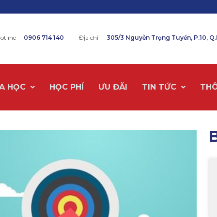
otline
0906 714 140
Địa chỉ
305/3 Nguyễn Trọng Tuyển, P.10, Q
A HỌC
HỌC PHÍ
ƯU ĐÃI
TIN TỨC
THÔ
B