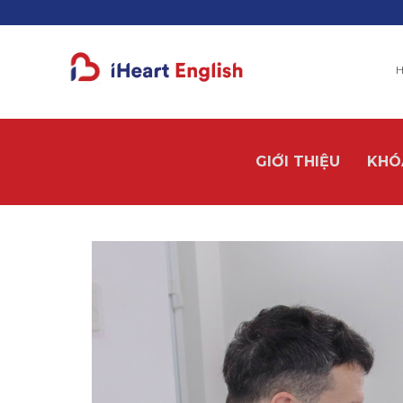
H
GIỚI THIỆU
KHÓ