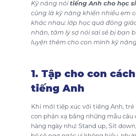
Kỹ năng nói
tiếng Anh cho học s
cũng là kỹ năng khiến nhiều em 
khác nhau: lớp học quá đông giáo
nhân, tâm lý sợ nói sai sẽ bị bạn 
luyện thêm cho con mình kỹ năng
1. Tập cho con các
tiếng Anh
Khi mới tiếp xúc với tiếng Anh, tr
con phản xạ bằng những mẫu câu đ
hàng ngày như: Stand up, Sit down
bé sẽ ngơ ngác vì không hiểu, nhưn