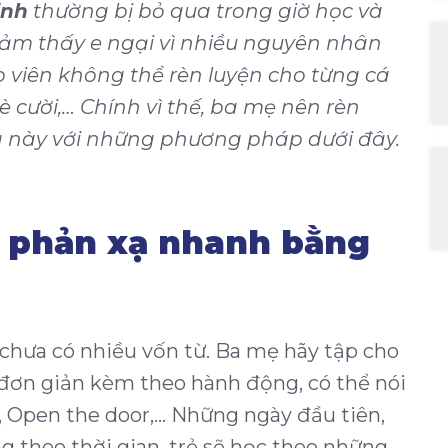
inh
thường bị bỏ qua trong giờ học và
cảm thấy e ngại vì nhiều nguyên nhân
 viên không thể rèn luyện cho từng cá
bè cười,… Chính vì thế, ba mẹ nên rèn
 này với những phương pháp dưới đây.
h phản xạ nhanh bằng
ẻ chưa có nhiều vốn từ. Ba mẹ hãy tập cho
ơn giản kèm theo hành động, có thể nói
, Open the door,… Những ngày đầu tiên,
g theo thời gian, trẻ sẽ học theo những