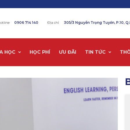
otline
0906 714 140
Địa chỉ
305/3 Nguyễn Trọng Tuyển, P.10, Q
A HỌC
HỌC PHÍ
ƯU ĐÃI
TIN TỨC
THÔ
B