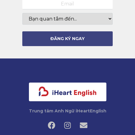
Trung tâm Anh Ngữ iHeartEnglish