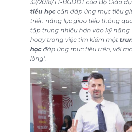
32/2018/TT-BGDĐT của Bộ Giáo dụ
tiểu học
cần đáp ứng mục tiêu gi
triển năng lực giao tiếp thông qua
tập trung nhiều hơn vào kỹ năng 
hoay trong việc tìm kiếm một
tru
học
đáp ứng mục tiêu trên, với m
lòng’.