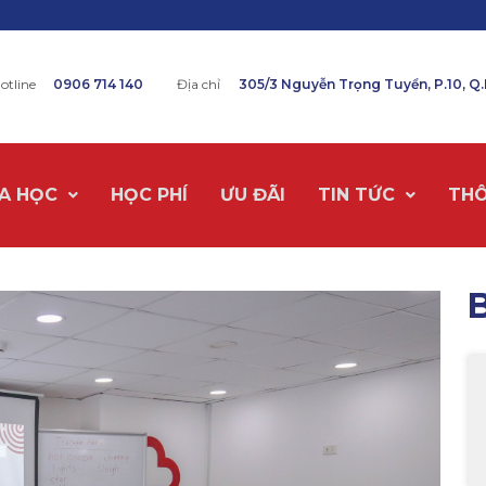
otline
0906 714 140
Địa chỉ
305/3 Nguyễn Trọng Tuyển, P.10, Q
A HỌC
HỌC PHÍ
ƯU ĐÃI
TIN TỨC
THÔ
B