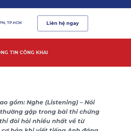
.PN, TP.HCM
Liên hệ ngay
NG TIN CÔNG KHAI
ao gồm: Nghe (Listening) – Nói
h thường gặp trong bài thi chứng
hi đòi hỏi nhiều nhất về từ
 cơ bản khi viết tiếng Anh đáng