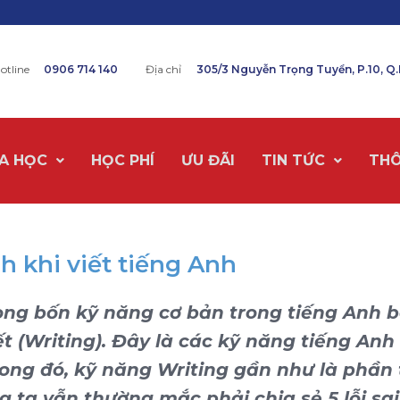
otline
0906 714 140
Địa chỉ
305/3 Nguyễn Trọng Tuyển, P.10, Q
A HỌC
HỌC PHÍ
ƯU ĐÃI
TIN TỨC
THÔ
nh khi viết tiếng Anh
rong bốn kỹ năng cơ bản trong tiếng Anh b
ết (Writing). Đây là các kỹ năng tiếng An
ong đó, kỹ năng Writing gần như là phần t
 ta vẫn thường mắc phải chia sẻ 5 lỗi sai