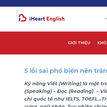
H
GIỚI THIỆU
KHÓ
5 lỗi sai phổ biến nên trá
Kỹ năng Viết (Writing) là một t
(Speaking) – Đọc (Reading) – Vi
chỉ quốc tế như IELTS, TOEFL…Tr
vựng, ngữ pháp. Tuy nhiên chúng